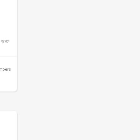
שתף 
ניו
embers