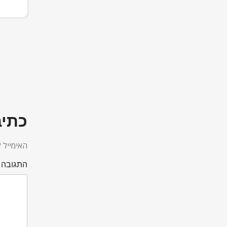
כתיב
האימייל ל
התגובה 