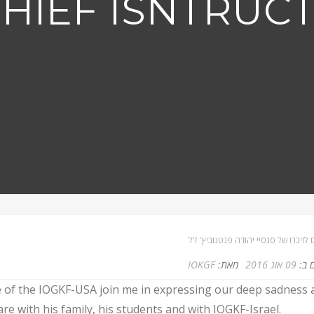
CHIEF ISNTRUC
 לזיכרו של סנסיי יהודה פנטנוביץ' ז'ל
 ב:
09 אוג 2016
מאת:
IOKGF
of the IOGKF-USA join me in expressing our deep sadness 
e with his family, his students and with IOGKF-Israel.