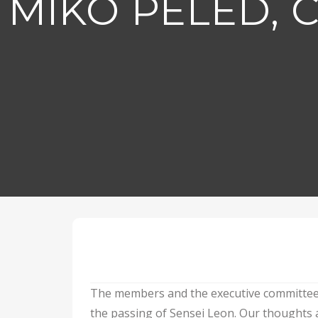
MIKO PELED, 
The members and the executive committee 
the passing of Sensei Leon. Our thoughts ar