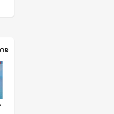
פרס
ג