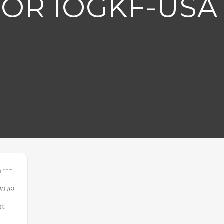
TOR IOGKF-USA
דברים
פורסם
at